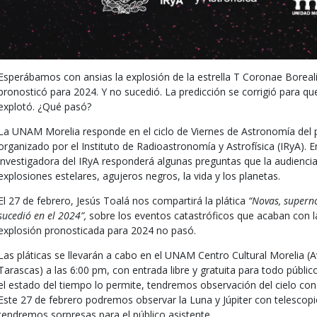
Esperábamos con ansias la explosión de la estrella T Coronae Borea
pronosticó para 2024. Y no sucedió. La predicción se corrigió para q
explotó. ¿Qué pasó?
La UNAM Morelia responde en el ciclo de Viernes de Astronomía del 
organizado por el Instituto de Radioastronomía y Astrofísica (IRyA). 
investigadora del IRyA responderá algunas preguntas que la audiencia 
explosiones estelares, agujeros negros, la vida y los planetas.
El 27 de febrero, Jesús Toalá nos compartirá la plática
“Novas, superno
sucedió en el 2024”,
sobre los eventos catastróficos que acaban con la 
explosión pronosticada para 2024 no pasó.
Las pláticas se llevarán a cabo en el UNAM Centro Cultural Morelia (A
Tarascas) a las 6:00 pm, con entrada libre y gratuita para todo público
el estado del tiempo lo permite, tendremos observación del cielo con t
Este 27 de febrero podremos observar la Luna y Júpiter con telesco
tendremos sorpresas para el público asistente.