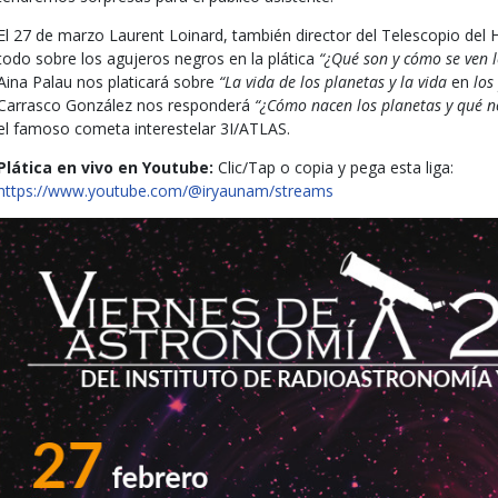
El 27 de marzo Laurent Loinard, también director del Telescopio del
todo sobre los agujeros negros en la plática
“¿Qué son y cómo se ven 
Aina Palau nos platicará sobre
“La vida de los planetas y la vida
en
los
Carrasco González nos responderá
“¿Cómo nacen los planetas y qué n
el famoso cometa interestelar 3I/ATLAS.
Plática en vivo en Youtube:
Clic/Tap o copia y pega esta liga:
https://www.youtube.com/@iryaunam/streams