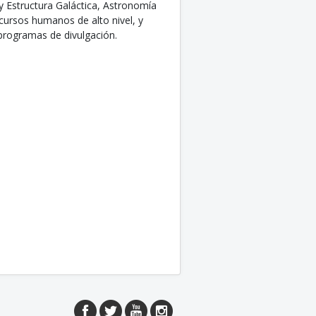
 y Estructura Galáctica, Astronomía
cursos humanos de alto nivel, y
programas de divulgación.
ón estelar
ademia Mundial de Ciencias