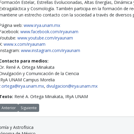
Formación Estelar, Estrellas Evolucionadas, Altas Energías, Dinámica
Extragaláctica y Cosmología. También participa en la formación de re
mantiene un estrecho contacto con la sociedad a través de diversos 
Página web:
www.irya.unam.mx
Facebook:
www.facebook.com/iryaunam
Youtube:
www.youtube.com/iryaunam
X:
www.x.com/iryaunam
Instagram:
www.instagram.com/iryaunam
Contacto para medios:
Dr. René A. Ortega Minakata
Divulgación y Comunicación de la Ciencia
IRyA UNAM Campus Morelia
r.ortega@irya.unam.mx
,
divulgacion@irya.unam.mx
Texto:
René A. Ortega Minakata,
IRyA UNAM
Artículo anterior: Nuevo libro escrito en el IRyA, referente global en formaci
Artículo siguiente: Eric Jiménez elegido Miembro Joven de La Ac
Anterior
Siguiente
omía y Astrofísica
utónoma de México