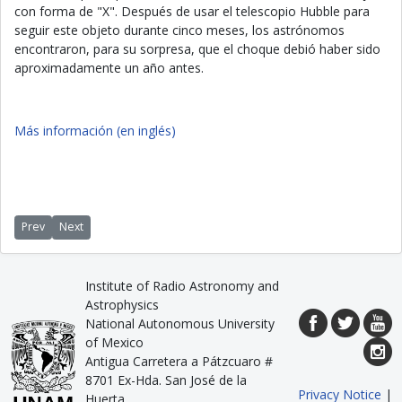
con forma de "X". Después de usar el telescopio Hubble para
seguir este objeto durante cinco meses, los astrónomos
encontraron, para su sorpresa, que el choque debió haber sido
aproximadamente un año antes.
Más información (en inglés)
Previous article: No te asustes, que no te voy a pegar
Next article: Las nubes de Magallanes, robadas
Prev
Next
Institute of Radio Astronomy and
Astrophysics
National Autonomous University
of Mexico
Antigua Carretera a Pátzcuaro #
8701 Ex-Hda. San José de la
Privacy Notice
|
Huerta