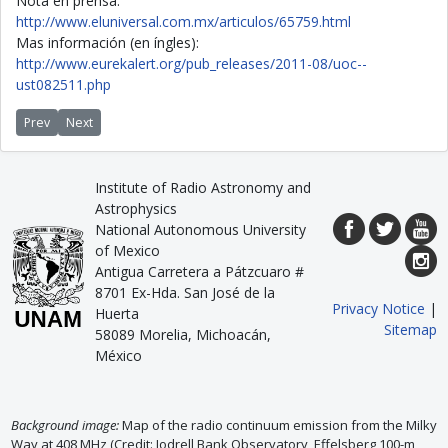
Nota en prensa:
http://www.eluniversal.com.mx/articulos/65759.html
Mas información (en íngles):
http://www.eurekalert.org/pub_releases/2011-08/uoc--
ust082511.php
Previous article: Choques para ionizar el Universo
Next article: Las dos Lunas de la Tierra
Prev
Next
Institute of Radio Astronomy and
Astrophysics
National Autonomous University
of Mexico
Antigua Carretera a Pátzcuaro #
8701 Ex-Hda. San José de la
Privacy Notice
|
Huerta
Sitemap
58089 Morelia, Michoacán,
México
Background image:
Map of the radio continuum emission from the Milky
Way at 408 MHz (Credit: Jodrell Bank Observatory, Effelsberg 100-m