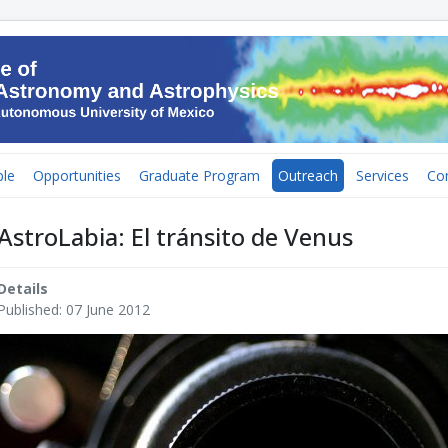
le
Opportunities
Graduate Program
Outreach
Services
Co
AstroLabia: El tránsito de Venus
Details
Published: 07 June 2012