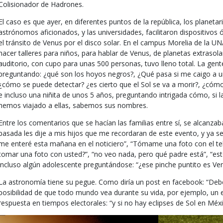
Colisionador de Hadrones.
El caso es que ayer, en diferentes puntos de la república, los planet
astrónomos aficionados, y las universidades, facilitaron dispositivos 
el tránsito de Venus por el disco solar. En el campus Morelia de la
hacer talleres para niños, para hablar de Venus, de planetas extrasola
auditorio, con cupo para unas 500 personas, tuvo lleno total. La gent
preguntando: ¿qué son los hoyos negros?, ¿Qué pasa si me caigo a uno
¿cómo se puede detectar? ¿es cierto que el Sol se va a morir?, ¿cómo 
e incluso una niñita de unos 5 años, preguntando intrigada cómo, si la
hemos viajado a ellas, sabemos sus nombres.
Entre los comentarios que se hacían las familias entre sí, se alcanz
pasada les dije a mis hijos que me recordaran de este evento, y ya s
me enteré esta mañana en el noticiero”, “Tómame una foto con el te
tomar una foto con usted?”, “no veo nada, pero qué padre está”, “es
incluso algún adolescente preguntándose: “¿ese pinche puntito es Ven
La astronomía tiene su pegue. Como diría un post en facebook: “Debe
posibilidad de que todo mundo vea durante su vida, por ejemplo, un e
respuesta en tiempos electorales: “y si no hay eclipses de Sol en Méx