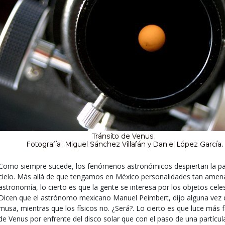
Como siempre sucede, los fenómenos astronómicos despiertan la pas
cielo. Más allá de que tengamos en México personalidades tan amena
astronomía, lo cierto es que la gente se interesa por los objetos cel
Dicen que el astrónomo mexicano Manuel Peimbert, dijo alguna vez
musa, mientras que los físicos no. ¿Será?. Lo cierto es que luce más 
de Venus por enfrente del disco solar que con el paso de una partícu