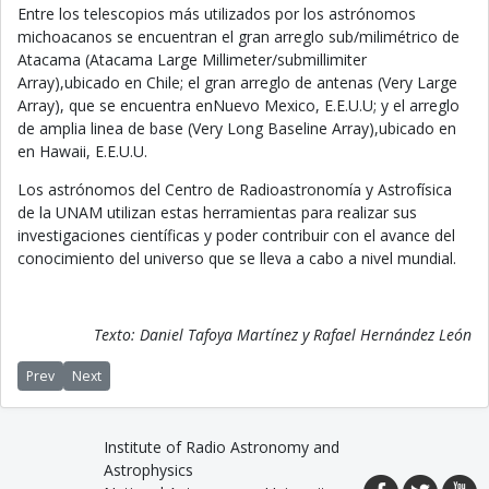
Entre los telescopios más utilizados por los astrónomos
michoacanos se encuentran el gran arreglo sub/milimétrico de
Atacama (Atacama Large Millimeter/submillimiter
Array),ubicado en Chile; el gran arreglo de antenas (Very Large
Array), que se encuentra enNuevo Mexico, E.E.U.U; y el arreglo
de amplia linea de base (Very Long Baseline Array),ubicado en
en Hawaii, E.E.U.U.
Los astrónomos del Centro de Radioastronomía y Astrofísica
de la UNAM utilizan estas herramientas para realizar sus
investigaciones científicas y poder contribuir con el avance del
conocimiento del universo que se lleva a cabo a nivel mundial.
Texto: Daniel Tafoya Martínez y Rafael Hernández León
Previous article: Moléculas complejas en regiones de formación estelar
Next article: Las galaxias enanas no se forman como se pensaba
Prev
Next
Institute of Radio Astronomy and
Astrophysics