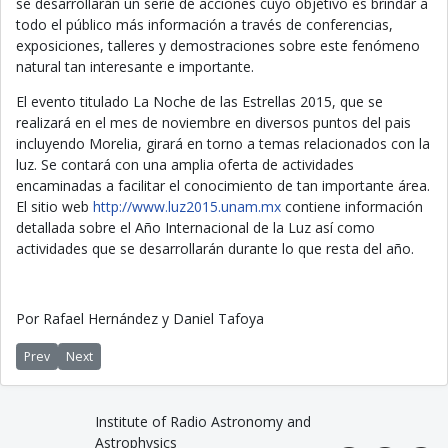
se desarrollarán un serie de acciones cuyo objetivo es brindar a
todo el público más información a través de conferencias,
exposiciones, talleres y demostraciones sobre este fenómeno
natural tan interesante e importante.
El evento titulado La Noche de las Estrellas 2015, que se
realizará en el mes de noviembre en diversos puntos del pais
incluyendo Morelia, girará en torno a temas relacionados con la
luz. Se contará con una amplia oferta de actividades
encaminadas a facilitar el conocimiento de tan importante área.
El sitio web
http://www.luz2015.unam.mx
contiene información
detallada sobre el Año Internacional de la Luz así como
actividades que se desarrollarán durante lo que resta del año.
Por Rafael Hernández y Daniel Tafoya
Previous article: Los Nuevos Horizontes del Sistema Solar
Next article: Philae despierta de un sueño cometario
Prev
Next
Institute of Radio Astronomy and
Astrophysics