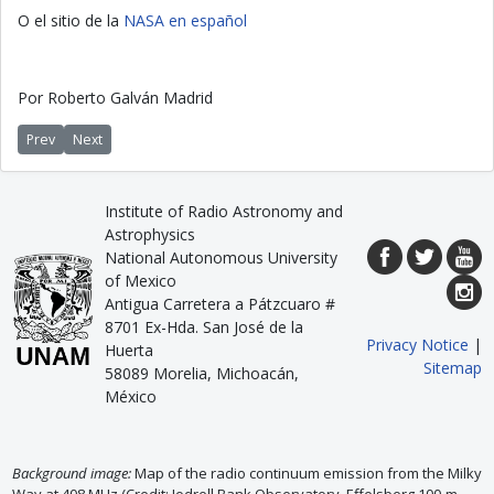
O el sitio de la
NASA en español
Por Roberto Galván Madrid
Previous article: Precisión
Next article: 2015, Año Internacional de la Luz
Prev
Next
Institute of Radio Astronomy and
Astrophysics
National Autonomous University
of Mexico
Antigua Carretera a Pátzcuaro #
8701 Ex-Hda. San José de la
Privacy Notice
|
Huerta
Sitemap
58089 Morelia, Michoacán,
México
Background image:
Map of the radio continuum emission from the Milky