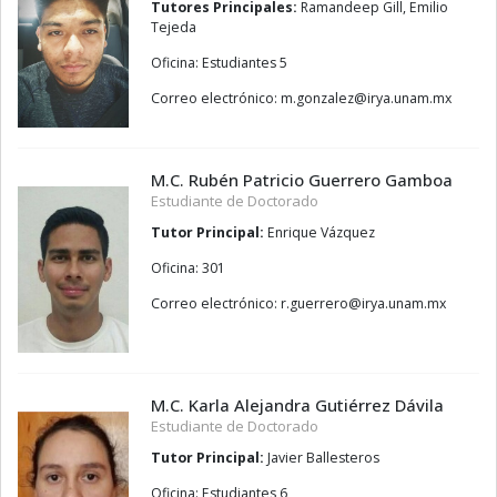
Tutores Principales:
Ramandeep Gill, Emilio
Tejeda
Oficina: Estudiantes 5
Correo electrónico:
zelaznog.m
@
xm.manu.ayri
M.C. Rubén Patricio Guerrero Gamboa
Estudiante de Doctorado
Tutor Principal:
Enrique Vázquez
Oficina: 301
Correo electrónico:
orerreug.r
@
xm.manu.ayri
M.C. Karla Alejandra Gutiérrez Dávila
Estudiante de Doctorado
Tutor Principal:
Javier Ballesteros
Oficina: Estudiantes 6