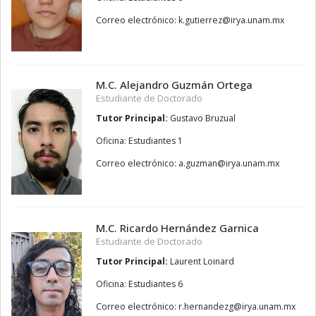
Correo electrónico:
zerreitug.k
@
xm.manu.ayri
M.C. Alejandro Guzmán Ortega
Estudiante de Doctorado
Tutor Principal:
Gustavo Bruzual
Oficina: Estudiantes 1
Correo electrónico:
namzug.a
@
xm.manu.ayri
M.C. Ricardo Hernández Garnica
Estudiante de Doctorado
Tutor Principal:
Laurent Loinard
Oficina: Estudiantes 6
Correo electrónico:
gzednanreh.r
@
xm.manu.ayri