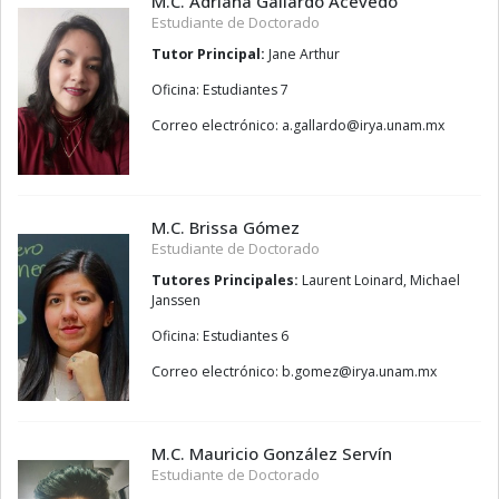
M.C. Adriana Gallardo Acevedo
Estudiante de Doctorado
Tutor Principal:
Jane Arthur
Oficina: Estudiantes 7
Correo electrónico:
odrallag.a
@
xm.manu.ayri
M.C. Brissa Gómez
Estudiante de Doctorado
Tutores Principales:
Laurent Loinard, Michael
Janssen
Oficina: Estudiantes 6
Correo electrónico:
zemog.b
@
xm.manu.ayri
M.C. Mauricio González Servín
Estudiante de Doctorado