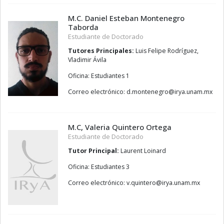
M.C. Daniel Esteban Montenegro
Taborda
Estudiante de Doctorado
Tutores Principales:
Luis Felipe Rodríguez,
Vladimir Ávila
Oficina: Estudiantes 1
Correo electrónico:
orgenetnom.d
@
xm.manu.ayri
M.C, Valeria Quintero Ortega
Estudiante de Doctorado
Tutor Principal:
Laurent Loinard
Oficina: Estudiantes 3
Correo electrónico:
oretniuq.v
@
xm.manu.ayri