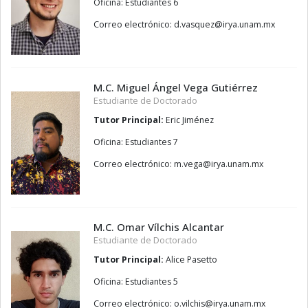
Oficina: Estudiantes 6
Correo electrónico:
zeuqsav.d
@
xm.manu.ayri
M.C. Miguel Ángel Vega Gutiérrez
Estudiante de Doctorado
Tutor Principal:
Eric Jiménez
Oficina: Estudiantes 7
Correo electrónico:
agev.m
@
xm.manu.ayri
M.C. Omar Vílchis Alcantar
Estudiante de Doctorado
Tutor Principal:
Alice Pasetto
Oficina: Estudiantes 5
Correo electrónico:
sihcliv.o
@
xm.manu.ayri