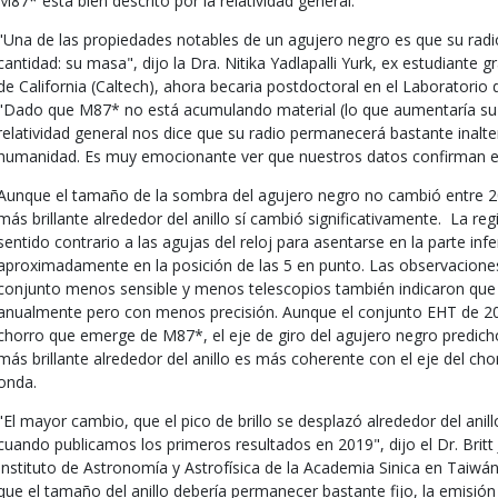
M87* está bien descrito por la relatividad general.
"Una de las propiedades notables de un agujero negro es que su rad
cantidad: su masa", dijo la Dra. Nitika Yadlapalli Yurk, ex estudiante 
de California (Caltech), ahora becaria postdoctoral en el Laboratorio 
"Dado que M87* no está acumulando material (lo que aumentaría su 
relatividad general nos dice que su radio permanecerá bastante inalter
humanidad. Es muy emocionante ver que nuestros datos confirman es
Aunque el tamaño de la sombra del agujero negro no cambió entre 201
más brillante alrededor del anillo sí cambió significativamente. La regi
sentido contrario a las agujas del reloj para asentarse en la parte infe
aproximadamente en la posición de las 5 en punto. Las observacione
conjunto menos sensible y menos telescopios también indicaron que 
anualmente pero con menos precisión. Aunque el conjunto EHT de 201
chorro que emerge de M87*, el eje de giro del agujero negro predicho 
más brillante alrededor del anillo es más coherente con el eje del ch
onda.
"El mayor cambio, que el pico de brillo se desplazó alrededor del anil
cuando publicamos los primeros resultados en 2019", dijo el Dr. Britt 
Instituto de Astronomía y Astrofísica de la Academia Sinica en Taiwán. 
que el tamaño del anillo debería permanecer bastante fijo, la emisió