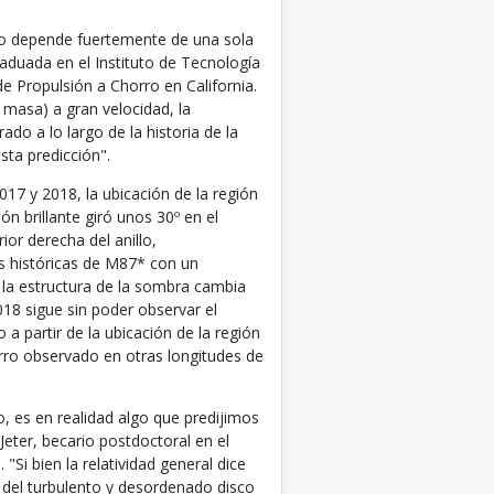
io depende fuertemente de una sola
graduada en el Instituto de Tecnología
de Propulsión a Chorro en California.
masa) a gran velocidad, la
ado a lo largo de la historia de la
ta predicción".
7 y 2018, la ubicación de la región
ón brillante giró unos 30º en el
rior derecha del anillo,
s históricas de M87* con un
la estructura de la sombra cambia
8 sigue sin poder observar el
a partir de la ubicación de la región
orro observado en otras longitudes de
lo, es en realidad algo que predijimos
Jeter, becario postdoctoral en el
"Si bien la relatividad general dice
n del turbulento y desordenado disco