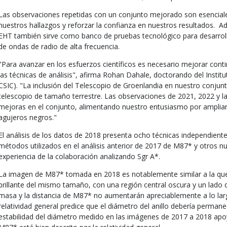
Las observaciones repetidas con un conjunto mejorado son esenciale
nuestros hallazgos y reforzar la confianza en nuestros resultados. A
EHT también sirve como banco de pruebas tecnológico para desarroll
de ondas de radio de alta frecuencia.
"Para avanzar en los esfuerzos científicos es necesario mejorar cont
las técnicas de análisis", afirma Rohan Dahale, doctorando del Institu
CSIC). "La inclusión del Telescopio de Groenlandia en nuestro conjunt
telescopio de tamaño terrestre. Las observaciones de 2021, 2022 y l
mejoras en el conjunto, alimentando nuestro entusiasmo por ampliar l
agujeros negros."
El análisis de los datos de 2018 presenta ocho técnicas independient
métodos utilizados en el análisis anterior de 2017 de M87* y otros nu
experiencia de la colaboración analizando Sgr A*.
La imagen de M87* tomada en 2018 es notablemente similar a la que
brillante del mismo tamaño, con una región central oscura y un lado de
masa y la distancia de M87* no aumentarán apreciablemente a lo lar
relatividad general predice que el diámetro del anillo debería permane
estabilidad del diámetro medido en las imágenes de 2017 a 2018 apo