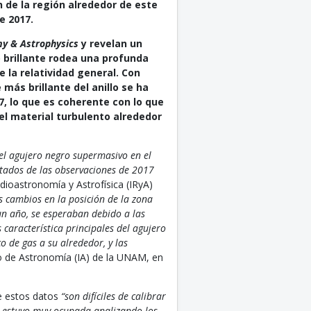
n de la región alrededor de este
e 2017.
y & Astrophysics
y revelan un
 brillante rodea una profunda
 la relatividad general. Con
más brillante del anillo se ha
, lo que es coherente con lo que
el material turbulento alrededor
del agujero negro supermasivo en el
ltados de las observaciones de 2017
adioastronomía y Astrofísica (IRyA)
s cambios en la posición de la zona
un año, se esperaban debido a las
 característica principales del agujero
o de gas a su alrededor, y las
to de Astronomía (IA) de la UNAM, en
ue estos datos
“son difíciles de calibrar
n estuvo muy ocupada analizando los