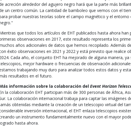
de acreción alrededor del agujero negro hará que la parte más brillan
de un centro común. La cantidad de bamboleo que vemos con el tiem
para probar nuestras teorías sobre el campo magnético y el entorno 
negro."
Mientras que todos los artículos de EHT publicados hasta ahora han 
primeras observaciones en 2017, este resultado representa los prime
muchos años adicionales de datos que hemos recopilado. Además de 
con éxito observaciones en 2021 y 2022 y está previsto que realice o
2024. Cada año, el conjunto EHT ha mejorado de alguna manera, ya 
telescopios, mejor hardware o frecuencias de observación adicionales
estamos trabajando muy duro para analizar todos estos datos y es
más resultados en el futuro.
Más información sobre la colaboración del
Event Horizon Telesc
En la colaboración EHT participan más de 300 personas de África, Asi
Sur. La colaboración internacional trabaja para captar las imágenes 
jamás obtenidas mediante la creación de un telescopio virtual del ta
considerable inversión internacional, el EHT enlaza telescopios exist
creando un instrumento fundamentalmente nuevo con el mayor poder
logrado hasta ahora.