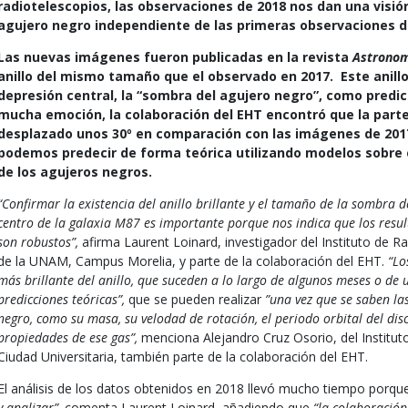
radiotelescopios, las observaciones de 2018 nos dan una visió
agujero negro independiente de las primeras observaciones d
Las nuevas imágenes fueron publicadas en la revista
Astronom
anillo del mismo tamaño que el observado en 2017. Este anillo
depresión central, la “sombra del agujero negro”, como predice
mucha emoción, la colaboración del EHT encontró que la parte 
desplazado unos 30º en comparación con las imágenes de 2017
podemos predecir de forma teórica utilizando modelos sobre 
de los agujeros negros.
“Confirmar la existencia del anillo brillante y el tamaño de la sombra 
centro de la galaxia M87 es importante porque nos indica que los resu
son robustos”,
afirma Laurent Loinard, investigador del Instituto de R
de la UNAM, Campus Morelia, y parte de la colaboración del EHT.
“Lo
más brillante del anillo, que suceden a lo largo de algunos meses o de 
predicciones teóricas”,
que se pueden realizar
”una vez que se saben las
negro, como su masa, su velodad de rotación, el periodo orbital del disc
propiedades de ese gas”,
menciona Alejandro Cruz Osorio, del Institu
Ciudad Universitaria, también parte de la colaboración del EHT.
El análisis de los datos obtenidos en 2018 llevó mucho tiempo porq
y analizar”,
comenta Laurent Loinard, añadiendo que
“la colaboració