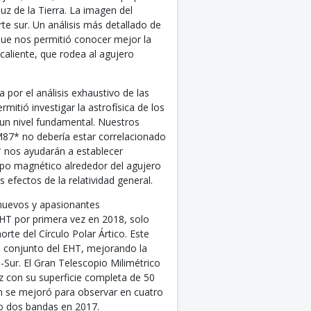
luz de la Tierra. La imagen del
arte sur. Un análisis más detallado de
 que nos permitió conocer mejor la
aliente, que rodea al agujero
por el análisis exhaustivo de las
tió investigar la astrofísica de los
a un nivel fundamental. Nuestros
M87* no debería estar correlacionado
* nos ayudarán a establecer
ampo magnético alrededor del agujero
 efectos de la relatividad general.
e nuevos y apasionantes
EHT por primera vez en 2018, solo
te del Círculo Polar Ártico. Este
el conjunto del EHT, mejorando la
-Sur. El Gran Telescopio Milimétrico
z con su superficie completa de 50
 se mejoró para observar en cuatro
lo dos bandas en 2017.