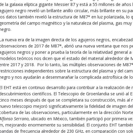
de la galaxia elíptica gigante Messier 87 y está a 55 millones de años 
agujero negro reveló un brillante anillo circular, más brillante en su p
los datos también reveló la estructura de M87* en luz polarizada, lo
geometría del campo magnético y la naturaleza del plasma, gas muy c
negro.
La nueva era de la imagen directa de los agujeros negros, encabezada 
observaciones de 2017 de M87*, abrió una nueva ventana que nos permi
agujeros negros y poner a prueba la teoría de la relatividad general 
modelos teóricos nos dicen que el estado del material alrededor de 
entre 2017 y 2018. Por lo tanto, las múltiples observaciones de M87
restricciones independientes sobre la estructura del plasma y del c
negro y nos ayudarán a desenmarañar la complicada astrofísica de los
El EHT está en continuo desarrollo para contribuir a la realización d
descubrimientos científicos. El Telescopio de Groenlandia se unió al 
cinco meses después de que se completara su construcción, más al nor
nuevo telescopio mejoró significativamente la fidelidad de imagen d
cobertura de las observaciones, particularmente en la dirección Norte
Alfonso Serrano,
ubicado en México, también participó por primera ve
m, mejorando enormemente su sensibilidad. El conjunto EHT también
bandas de frecuencia alrededor de 230 GHz, en comparación con so