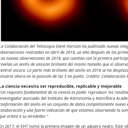
La Colaboración del Telescopio Event Horizon ha publicado nuevas im
observaciones realizadas en abril de 2018, un año después de las prime
Las nuevas observaciones de 2018, que cuentan con la primera particip
revelan un anillo de emisión brillante del mismo tamaño que el obser
central oscura. La parte más brillante del anillo en 2018 se ha despla
situarse ahora en la posición de las 5 en punto. Crédito: Colaboración 
La ciencia necesita ser reproducible, replicable y mejorable
“
Un requisito fundamental de la ciencia es poder reproducir los resulta
investigador asociado del Instituto de Astronomía y Astrofísica Acad
confirmación del anillo en un conjunto de datos completamente nuevo 
colaboración y una fuerte indicación de que estamos observando la som
que orbita a su alrededor.”
En 2017, el EHT tomó la primera imagen de un agujero negro. Este ob