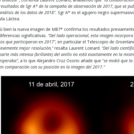
resultados de Sgr A* de la campaña de observación de 2017, que se publ
análisis de los datos de 2018”.
Sgr A* es el agujero negro supermasivo 
Vía Láctea.
Si bien la nueva imagen de M87* confirma los resultados previamente
diferencias significativas.
“Del lado operacional, esta imagen incorpor
los que participaron en 2017”,
en particular el Telescopio de Groenlan
levemente mejor resolución,”
resalta Laurent Loinard.
“Del lado científi
parte más intensa (brillante) del anillo no está exactamente en la mism
esperaba”,
a lo que Alejandro Cruz Osorio añade que “
se midió que la
en comparación con su posición en la imagen del 2017.”